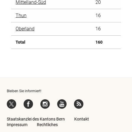
Mittelland-Süd
20
Thun
16
Oberland
16
Total
160
Bleiben Sie informiert!
Twitter
Facebook
Instagram
YouTube
RSS-Feeds BE
Staatskanzlei des Kantons Bern
Kontakt
Impressum
Rechtliches